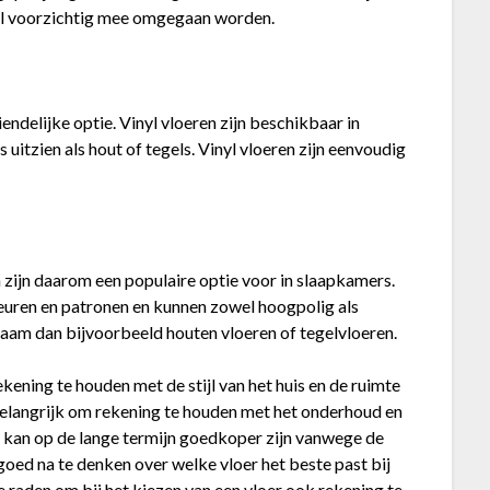
wel voorzichtig mee omgegaan worden.
ndelijke optie. Vinyl vloeren zijn beschikbaar in
 uitzien als hout of tegels. Vinyl vloeren zijn eenvoudig
 zijn daarom een populaire optie voor in slaapkamers.
kleuren en patronen en kunnen zowel hoogpolig als
rzaam dan bijvoorbeeld houten vloeren of tegelvloeren.
ekening te houden met de stijl van het huis en de ruimte
belangrijk om rekening te houden met het onderhoud en
r kan op de lange termijn goedkoper zijn vanwege de
goed na te denken over welke vloer het beste past bij
 raden om bij het kiezen van een vloer ook rekening te