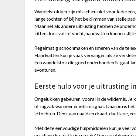
Wandelstokken zijn misschien niet voor iedereen,
lange tochten of bij het beklimmen van steile pade
Maar net als andere uitrusting hebben ze onderh
zitten door vuil of vocht, handvatten kunnen slij
Regelmatig schoonmaken en smeren van de telesc
Handvatten kun je vaak vervangen als ze versleten
Een wandelstok die goed onderhouden is, gaat la
avonturen.
Eerste hulp voor je uitrusting i
Ongelukken gebeuren, vooral in de wildernis. Je k
of rugzak wanneer er iets misgaat. Daarom is het
je tochten. Denk aan naald en draad, ducttape, een
Met deze eenvoudige hulpmiddelen kun je veel v
gescheurde naad in je rugzak? Geen probleem, eve