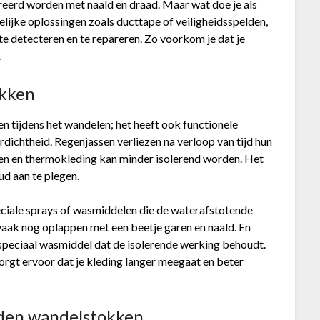
eerd worden met naald en draad. Maar wat doe je als
jdelijke oplossingen zoals ducttape of veiligheidsspelden,
te detecteren en te repareren. Zo voorkom je dat je
.
okken
ien tijdens het wandelen; het heeft ook functionele
chtheid. Regenjassen verliezen na verloop van tijd hun
en en thermokleding kan minder isolerend worden. Het
ud aan te plegen.
ciale sprays of wasmiddelen die de waterafstotende
 vaak nog oplappen met een beetje garen en naald. En
speciaal wasmiddel dat de isolerende werking behoudt.
orgt ervoor dat je kleding langer meegaat en beter
den wandelstokken