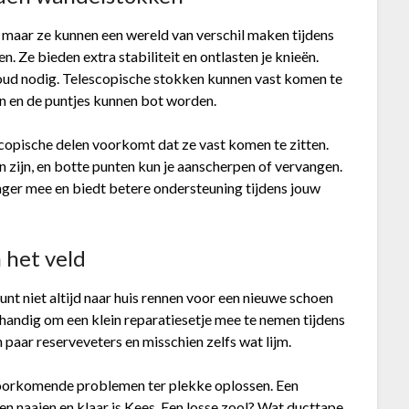
 maar ze kunnen een wereld van verschil maken tijdens
n. Ze bieden extra stabiliteit en ontlasten je knieën.
oud nodig. Telescopische stokken kunnen vast komen te
ten en de puntjes kunnen bot worden.
opische delen voorkomt dat ze vast komen te zitten.
 zijn, en botte punten kun je aanscherpen of vervangen.
nger mee en biedt betere ondersteuning tijdens jouw
n het veld
unt niet altijd naar huis rennen voor een nieuwe schoen
 handig om een klein reparatiesetje mee te nemen tijdens
 paar reserveveters en misschien zelfs wat lijm.
oorkomende problemen ter plekke oplossen. Een
n naaien en klaar is Kees. Een losse zool? Wat ducttape