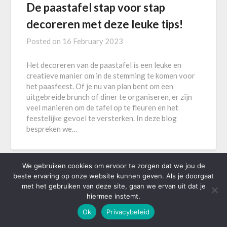
De paastafel stap voor stap
decoreren met deze leuke tips!
Posted on
16 February 2023
Het decoreren van de paastafel is een leuke en
creatieve manier om in de stemming te komen voor
het paasfeest. Of je nu van plan bent om een
uitgebreide brunch of diner te organiseren, er zijn
veel manieren om de tafel op te fleuren en het
feestelijke gevoel te versterken. In deze blog
bespreken we…
We gebruiken cookies om ervoor te zorgen dat we jou de
beste ervaring op onze website kunnen geven. Als je doorgaat
met het gebruiken van deze site, gaan we ervan uit dat je
©2026 Visual Sensations
| Powered by
SuperbThemes
hiermee instemt.
Ok
Privacybeleid