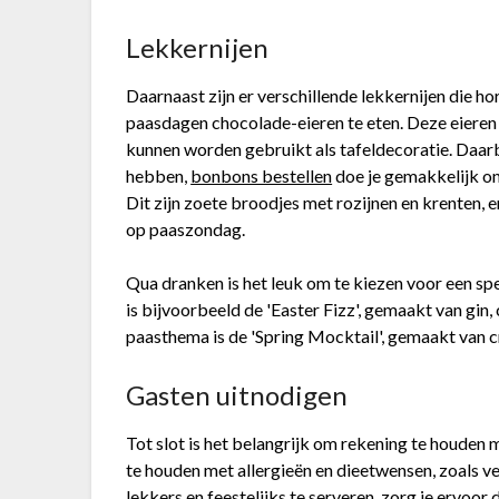
Lekkernijen
Daarnaast zijn er verschillende lekkernijen die hor
paasdagen chocolade-eieren te eten. Deze eieren 
kunnen worden gebruikt als tafeldecoratie. Daarb
hebben,
bonbons bestellen
doe je gemakkelijk onl
Dit zijn zoete broodjes met rozijnen en krenten, 
op paaszondag.
Qua dranken is het leuk om te kiezen voor een spec
is bijvoorbeeld de 'Easter Fizz', gemaakt van gin,
paasthema is de 'Spring Mocktail', gemaakt van 
Gasten uitnodigen
Tot slot is het belangrijk om rekening te houden
te houden met allergieën en dieetwensen, zoals ve
lekkers en feestelijks te serveren, zorg je ervoor