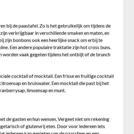
en bij de paastafel. Zo is het gebruikelijk om tijdens de
zijn verkrijgbaar in verschillende smaken en maten, en
ij zijn bonbons ook een heerlijke snack om erbij te
ine. Een andere populaire traktatie zijn hot cross buns.
en worden vaak gegeten tijdens het ontbijt of de brunch
iale cocktail of mocktail. Een frisse en fruitige cocktail
 citroensap en bruiswater. Een mocktail die past bij het
cranberrysap, limoensap en munt.
 met de gasten en hun wensen. Vergeet niet om rekening
getarisch of glutenvrij eten. Door voor iedereen iets
 dat iedereen kan genieten van de paassfeer en een