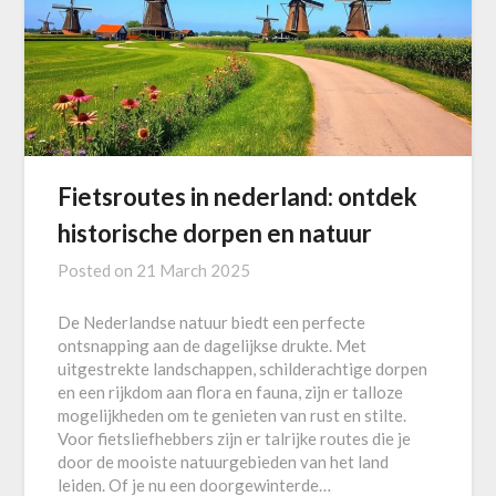
Fietsroutes in nederland: ontdek
historische dorpen en natuur
Posted on
21 March 2025
De Nederlandse natuur biedt een perfecte
ontsnapping aan de dagelijkse drukte. Met
uitgestrekte landschappen, schilderachtige dorpen
en een rijkdom aan flora en fauna, zijn er talloze
mogelijkheden om te genieten van rust en stilte.
Voor fietsliefhebbers zijn er talrijke routes die je
door de mooiste natuurgebieden van het land
leiden. Of je nu een doorgewinterde…