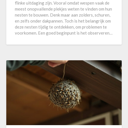
flinke uitdaging zijn. Vooral omdat wespen vaak de
meest onopvallende plekjes weten te vinden om hun
nesten te bouwen. Denk maar aan zolders, schuren,
en zelfs onder dakpannen. Toch is het belangrijk om
deze nesten tijdig te ontdekken, om problemen te
voorkomen. Een goed beginpunt is het observeren…