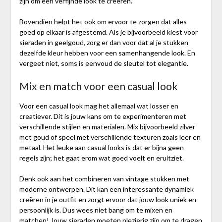
zijn om een verfijnde look te creëren.
Bovendien helpt het ook om ervoor te zorgen dat alles
goed op elkaar is afgestemd. Als je bijvoorbeeld kiest voor
sieraden in geelgoud, zorg er dan voor dat al je stukken
dezelfde kleur hebben voor een samenhangende look. En
vergeet niet, soms is eenvoud de sleutel tot elegantie.
Mix en match voor een casual look
Voor een casual look mag het allemaal wat losser en
creatiever. Dit is jouw kans om te experimenteren met
verschillende stijlen en materialen. Mix bijvoorbeeld zilver
met goud of speel met verschillende texturen zoals leer en
metaal. Het leuke aan casual looks is dat er bijna geen
regels zijn; het gaat erom wat goed voelt en eruitziet.
Denk ook aan het combineren van vintage stukken met
moderne ontwerpen. Dit kan een interessante dynamiek
creëren in je outfit en zorgt ervoor dat jouw look uniek en
persoonlijk is. Dus wees niet bang om te mixen en
matchen! Jouw sieraden moeten plezierig zijn om te dragen